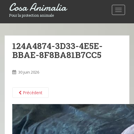
Cosa Animalia
Toggle 
Pour la protection animale
124A4874-3D33-4E5E-
BBAE-8F8BA81B7CC5
30 juin 2026
Précédent