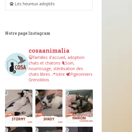
Les heureux adoptés
Notre page Instagram
cosaanimalia
😺familles d'accueil, adoption
chats et chatons
🐈Soin,
nourrissage, stérilisation des
chats libres
📍Isère
🕊︎Pigeonniers
Grenoblois