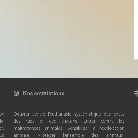
Nos convictions
on
Oeuvrer contre l’euthanasie systématique des chats
le.
des rues et des chatons. Lutter contre les
r,
maltraitances animales. Sensibiliser à l’exploitation
ous
animale. Protéger l’ensemble des animaux,