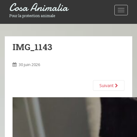
Cosa Animalia
Toggle 
Pour la protection animale
IMG_1143
30 juin 2026
Suivant