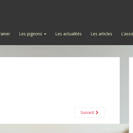
rainer
Les pigeons
Les actualités
Les articles
L’asso
Suivant