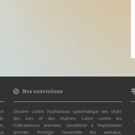
Nos convictions
on
Oeuvrer contre l’euthanasie systématique des chats
le.
des rues et des chatons. Lutter contre les
r,
maltraitances animales. Sensibiliser à l’exploitation
ous
animale. Protéger l’ensemble des animaux,