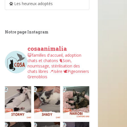
Les heureux adoptés
Notre page Instagram
cosaanimalia
😺familles d'accueil, adoption
chats et chatons
🐈Soin,
nourrissage, stérilisation des
chats libres
📍Isère
🕊︎Pigeonniers
Grenoblois