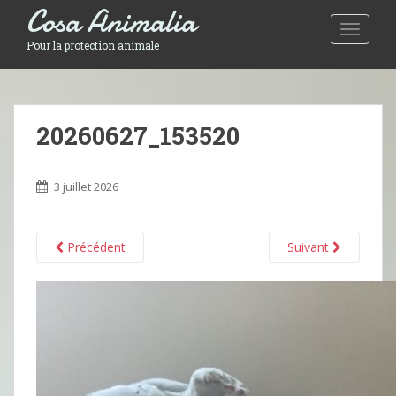
Cosa Animalia
Toggle 
Pour la protection animale
20260627_153520
3 juillet 2026
Précédent
Suivant