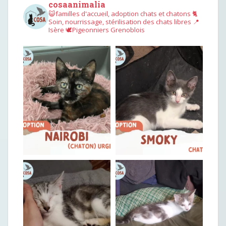
cosaanimalia
😺familles d'accueil, adoption chats et chatons
🐈
Soin, nourrissage, stérilisation des chats libres
📍
Isère
🕊︎Pigeonniers Grenoblois