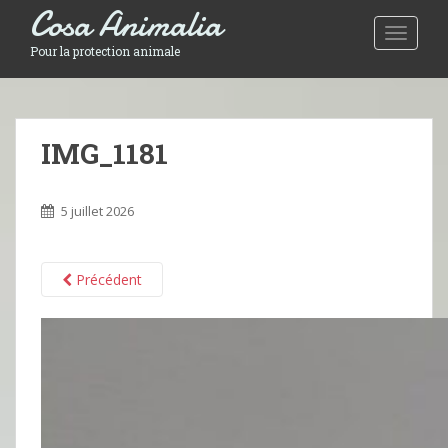
Cosa Animalia
Toggle 
Pour la protection animale
IMG_1181
5 juillet 2026
Précédent