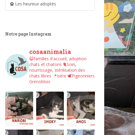
Les heureux adoptés
Notre page Instagram
cosaanimalia
😺familles d'accueil, adoption
chats et chatons
🐈Soin,
nourrissage, stérilisation des
chats libres
📍Isère
🕊︎Pigeonniers
Grenoblois