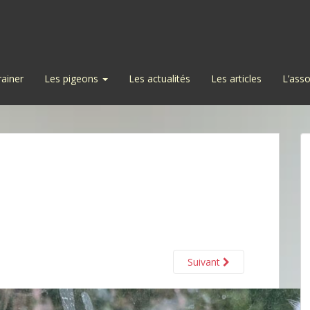
rainer
Les pigeons
Les actualités
Les articles
L’asso
Suivant