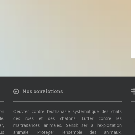
Nos convictions
on
Oeuvrer contre l’euthanasie systématique des chats
le.
des rues et des chatons. Lutter contre les
r,
maltraitances animales. Sensibiliser à l’exploitation
ous
animale. Protéger l’ensemble des animaux,