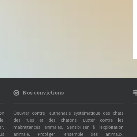
Nos convictions
on
Oeuvrer contre l’euthanasie systématique des chats
le.
des rues et des chatons. Lutter contre les
r,
maltraitances animales. Sensibiliser à l’exploitation
ous
animale. Protéger l’ensemble des animaux,