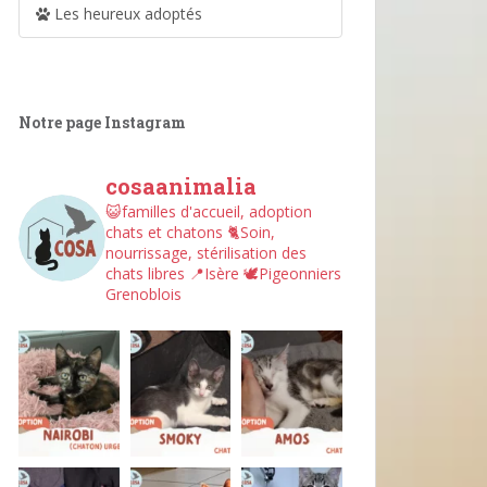
Les heureux adoptés
Notre page Instagram
cosaanimalia
😺familles d'accueil, adoption
chats et chatons
🐈Soin,
nourrissage, stérilisation des
chats libres
📍Isère
🕊︎Pigeonniers
Grenoblois