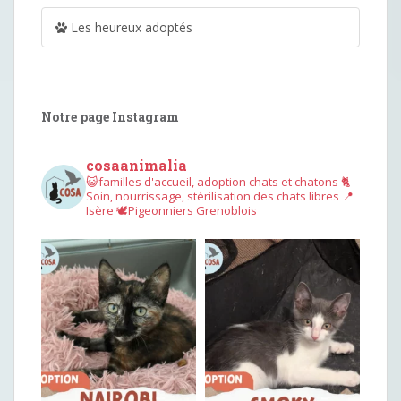
Les heureux adoptés
Notre page Instagram
cosaanimalia
😺familles d'accueil, adoption chats et chatons
🐈
Soin, nourrissage, stérilisation des chats libres
📍
Isère
🕊︎Pigeonniers Grenoblois