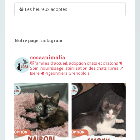
Les heureux adoptés
Notre page Instagram
cosaanimalia
😺familles d'accueil, adoption chats et chatons
🐈
Soin, nourrissage, stérilisation des chats libres
📍
Isère
🕊︎Pigeonniers Grenoblois