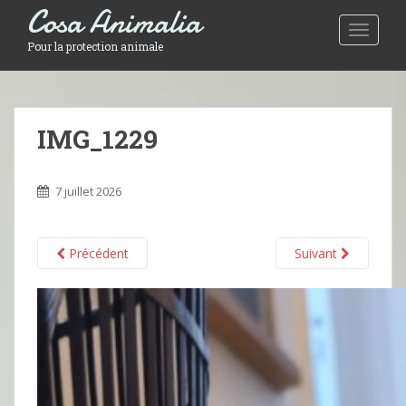
Cosa Animalia
Toggle 
Pour la protection animale
IMG_1229
7 juillet 2026
Précédent
Suivant