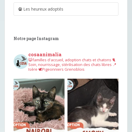
Les heureux adoptés
Notre page Instagram
cosaanimalia
😺familles d'accueil, adoption chats et chatons
🐈
Soin, nourrissage, stérilisation des chats libres
📍
Isère
🕊︎Pigeonniers Grenoblois