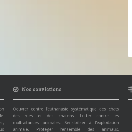
Nos convictions
on
Oeuvrer contre l’euthanasie systématique des chats
le.
des rues et des chatons. Lutter contre les
r,
maltraitances animales. Sensibiliser à l’exploitation
ous
animale. Protéger l’ensemble des animaux,