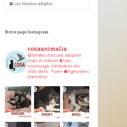
Les heureux adoptés
Notre page Instagram
cosaanimalia
😺familles d'accueil, adoption
chats et chatons
🐈Soin,
nourrissage, stérilisation des
chats libres
📍Isère
🕊︎Pigeonniers
Grenoblois