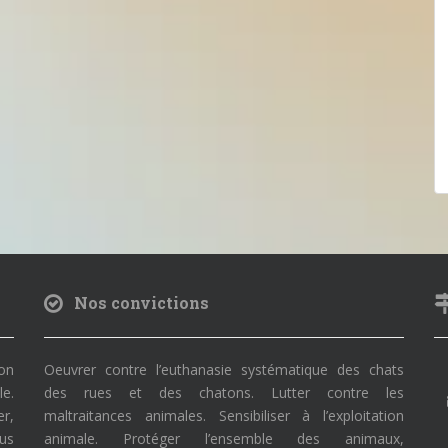
Nos convictions
on
Oeuvrer contre l’euthanasie systématique des chats
le.
des rues et des chatons. Lutter contre les
r,
maltraitances animales. Sensibiliser à l’exploitation
ous
animale. Protéger l’ensemble des animaux,