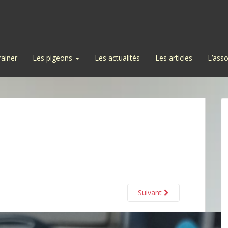
rainer
Les pigeons
Les actualités
Les articles
L’asso
Suivant