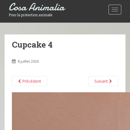
Cosa Animalia
Toggle 
Pour la protection animale
Cupcake 4
8 juillet 2026
Précédent
Suivant