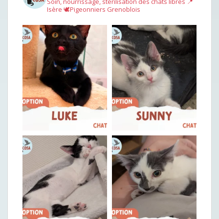
Soin, nourrissage, stérilisation des chats libres
📍
Isère
🕊︎Pigeonniers Grenoblois