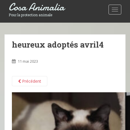
Cosa Animalia
Toggle 
Pour la protection animale
heureux adoptés avril4
11 mai 2023
Précédent