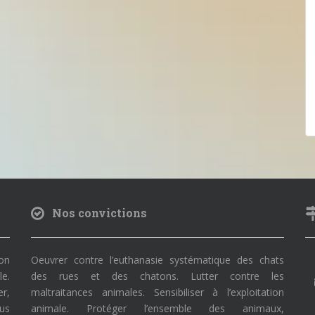
Nos convictions
on
Oeuvrer contre l’euthanasie systématique des chats
le.
des rues et des chatons. Lutter contre les
r,
maltraitances animales. Sensibiliser à l’exploitation
ous
animale. Protéger l’ensemble des animaux,