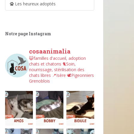
Les heureux adoptés
Notre page Instagram
cosaanimalia
😺familles d'accueil, adoption
chats et chatons
🐈Soin,
nourrissage, stérilisation des
chats libres
📍Isère
🕊︎Pigeonniers
Grenoblois