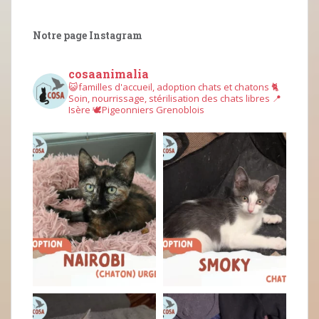
Notre page Instagram
cosaanimalia
😺familles d'accueil, adoption chats et chatons
🐈
Soin, nourrissage, stérilisation des chats libres
📍
Isère
🕊︎Pigeonniers Grenoblois