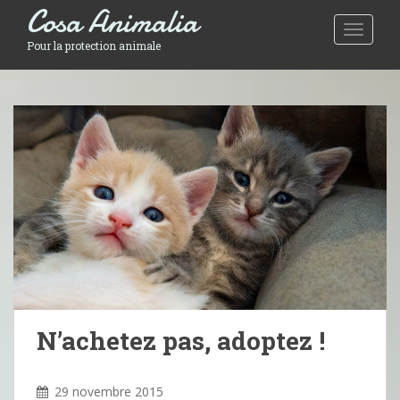
Cosa Animalia
Toggle 
Pour la protection animale
N’achetez pas, adoptez !
29 novembre 2015