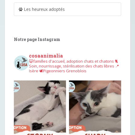
Les heureux adoptés
Notre page Instagram
cosaanimalia
😺familles d'accueil, adoption chats et chatons
🐈
Soin, nourrissage, stérilisation des chats libres
📍
Isère
🕊︎Pigeonniers Grenoblois