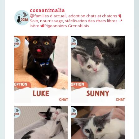
cosaanimalia
😺familles d'accueil, adoption chats et chatons
🐈
Soin, nourrissage, stérilisation des chats libres
📍
Isère
🕊︎Pigeonniers Grenoblois