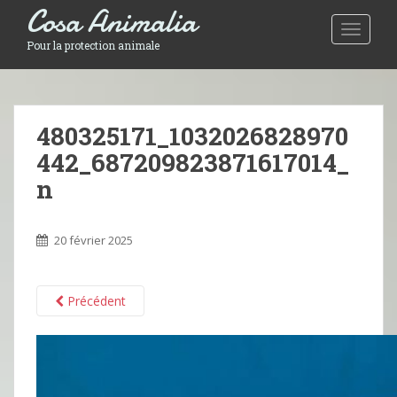
Cosa Animalia
Toggle 
Pour la protection animale
480325171_1032026828970
442_687209823871617014_
n
20 février 2025
Précédent