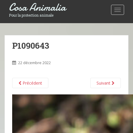
Cosa Animalia
Toggle 
Pour la protection animale
P1090643
22 décembre 2022
Précédent
Suivant