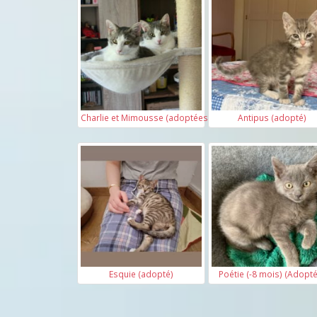
Charlie et Mimousse (adoptées)
Antipus (adopté)
Esquie (adopté)
Poétie (-8 mois) (Adopt