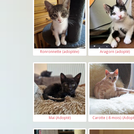
Ronronnette (adoptée)
Aragorn (adopté)
Maï (Adopté)
Carotte (-8 mois) (Adop