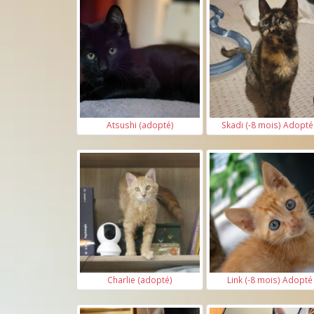
Atsushi (adopté)
Skadi (-8 mois) Adopté
Charlie (adopté)
Link (-8 mois) Adopté