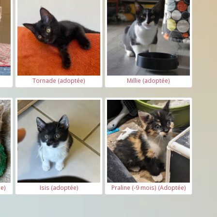
Tornade (adoptée)
Millie (adoptée)
ée)
Isis (adoptée)
Praline (-9 mois) (Adoptée)