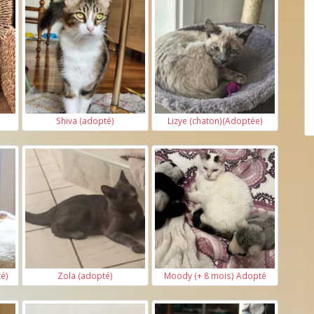
Shiva (adopté)
Lizye (chaton)(Adoptée)
té)
Zola (adopté)
Moody (+ 8 mois) Adopté