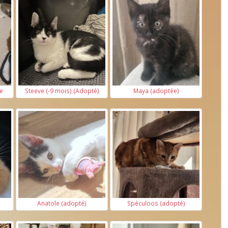
e
Steeve (-9 mois) (Adopté)
Maya (adoptée)
Anatole (adopté)
Spéculoos (adopté)