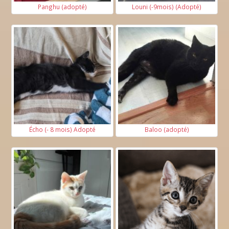
Panghu (adopté)
Louni (-9mois) (Adopté)
Écho (- 8 mois) Adopté
Baloo (adopté)