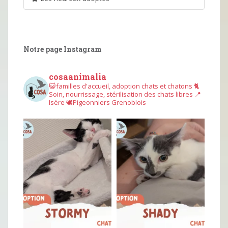
Notre page Instagram
cosaanimalia
😺familles d'accueil, adoption chats et chatons
🐈
Soin, nourrissage, stérilisation des chats libres
📍
Isère
🕊︎Pigeonniers Grenoblois