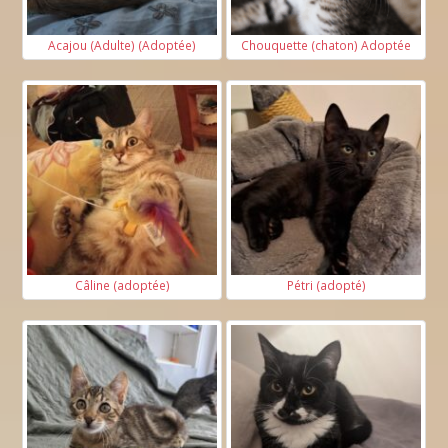
Acajou (Adulte) (Adoptée)
Chouquette (chaton) Adoptée
Câline (adoptée)
Pétri (adopté)