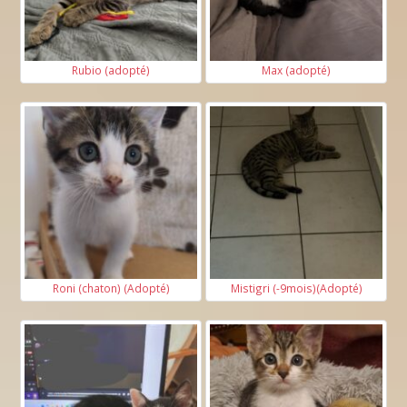
Rubio (adopté)
Max (adopté)
Roni (chaton) (Adopté)
Mistigri (-9mois)(Adopté)