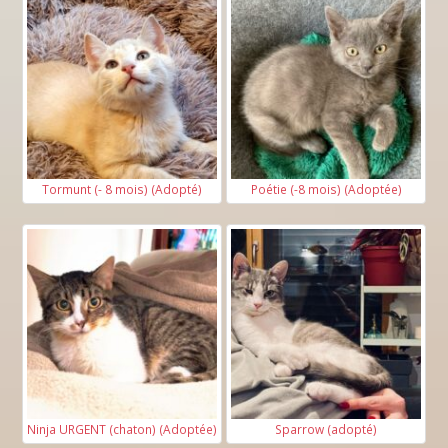
Tormunt (- 8 mois) (Adopté)
Poétie (-8 mois) (Adoptée)
Ninja URGENT (chaton) (Adoptée)
Sparrow (adopté)