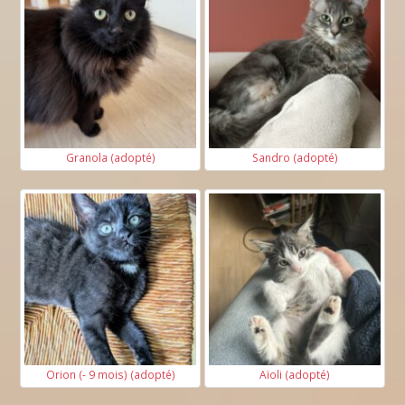
Granola (adopté)
Sandro (adopté)
Orion (- 9 mois) (adopté)
Aïoli (adopté)