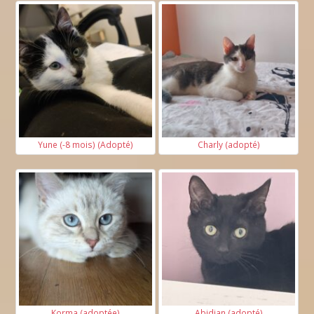
Yune (-8 mois) (Adopté)
Charly (adopté)
Korma (adoptée)
Abidjan (adopté)