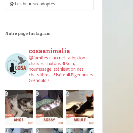
Les heureux adoptés
Notre page Instagram
cosaanimalia
😺familles d'accueil, adoption
chats et chatons
🐈Soin,
nourrissage, stérilisation des
chats libres
📍Isère
🕊︎Pigeonniers
Grenoblois