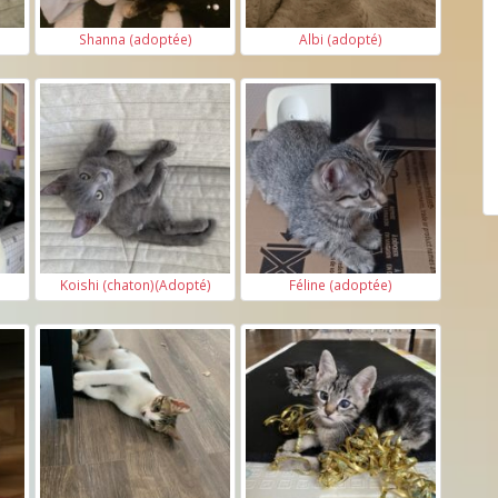
Shanna (adoptée)
Albi (adopté)
Koishi (chaton)(Adopté)
Féline (adoptée)