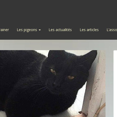
rainer
Les pigeons
Les actualités
Les articles
L’asso