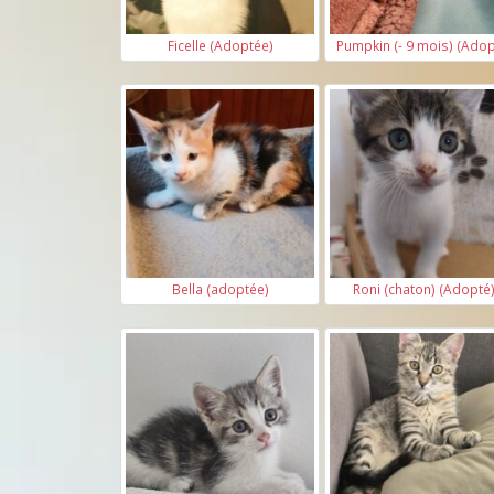
Ficelle (Adoptée)
Pumpkin (- 9 mois) (Adop
Bella (adoptée)
Roni (chaton) (Adopté