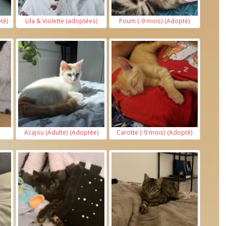
té)
Lila & Violette (adoptées)
Poum (-9 mois) (Adopté)
)
Acajou (Adulte) (Adoptée)
Carotte (-9 mois) (Adopté)