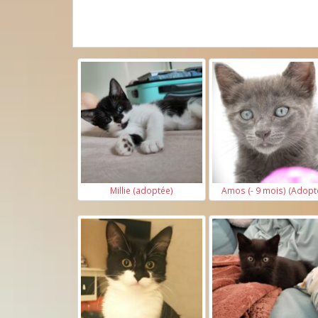
Millie (adoptée)
Amos (- 9 mois) (Adopt