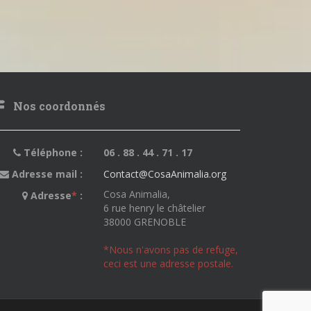
Nos coordonnés
Téléphone :
06 . 88 . 44 . 71 . 17
Adresse mail :
Contact@CosaAnimalia.org
Cosa Animalia,
Adresse
*
:
6 rue henry le châtelier
38000 GRENOBLE
*Nous n'avons pas de refuge,
ceci est une adresse postale.