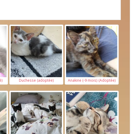
é)
Duchesse (adoptée)
Anakine (-9 mois) (Adoptée)