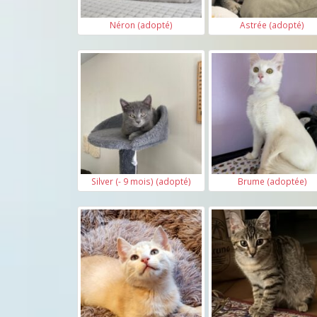
Néron (adopté)
Astrée (adopté)
Silver (- 9 mois) (adopté)
Brume (adoptée)