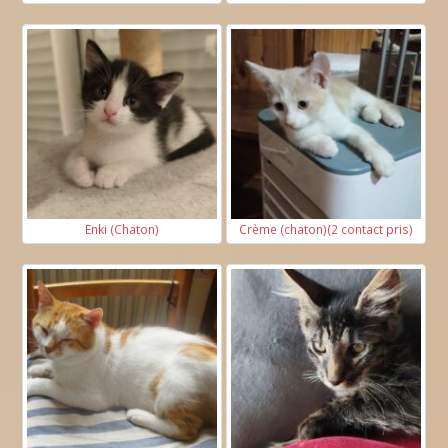
Terrasse clôturée ?
2
Surface en m
:
Quel âge avez-vous* ?
Enki (Chaton)
Crème (chaton)(2 contact pris)
Vous vivez :
Seul(e)
En colocation
Avec vos parents