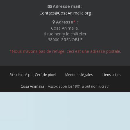
Adresse mail :
Contact@CosaAnimalia.org
Adresse
*
:
Cosa Animalia,
6 rue henry le châtelier
38000 GRENOBLE
*Nous n'avons pas de refuge, ceci est une adresse postale.
Site réalisé par Cerf de pixel
Mentions légales
Liens utiles
Cosa Animalia
| Association loi 1901 à but non lucratif