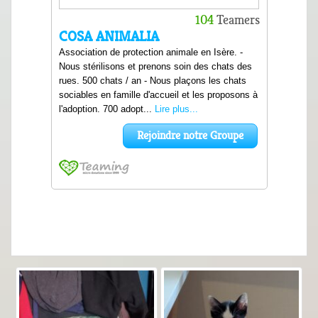
allons vous donner les coordonnées de la
famille d'accueil bénévole dans laquelle il se
trouve actuellement, mais avant cela, merci de
bien vouloir remplir ce formulaire d'adoption.
Merci de ne pas remplir plusieurs
formulaires, un seul suffit même pour
plusieurs chats.
Tout savoir sur l’adoption
Votre prénom* :
Votre nom* :
Votre numéro de téléphone* :