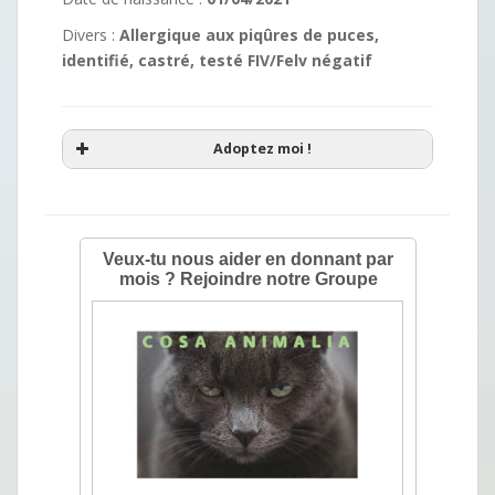
Divers :
Allergique aux piqûres de puces,
identifié, castré, testé FIV/Felv négatif
Adoptez moi !
Demande de renseignements
Nous répondons à toutes les demandes
d'adoptions par e-mail. Merci de vérifier
dans vos spams si vous ne recevez pas
de réponses ou contactez-nous par
téléphone au 06.88.44.71.17.
Vous souhaitez avoir des renseignements à
propos de ce chat ou lui rendre visite ? Nous