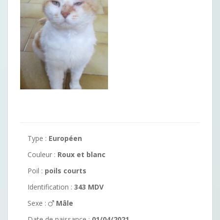
Type :
Européen
Couleur :
Roux et blanc
Poil :
poils courts
Identification :
343 MDV
Sexe :
Mâle
Date de naissance :
01/04/2021