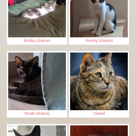
Votre adresse e-mail* :
Votre adresse postale* :
Bobby (chaton)
Stormy (chaton)
Ville* :
Code postal* :
Dinah (chaton)
Chanel
Vivez-vous dans une maison ou un