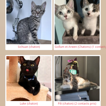
Si vous disposez d'un jardin, d'une terrasse ou
d'un balcon merci d'en renseigner la surface et
si il dispose d'une clôture sécurisée
Jardin clôturé ?
Sichuan (chaton)
Gollum et Arwen (Chatons) (1 contact 
2
Surface en m
:
Balcon sécurisé ?
2
Surface en m
:
Luke (chaton)
Pili (chaton) (2 contacts pris)