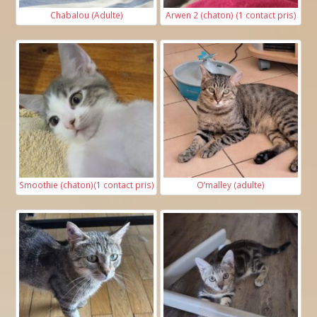
Avec un conjoint
Chabalou (Adulte)
Arwen 2 (chaton) (1 contact pris)
Avec des enfants
Si vous vivez avec des enfants, combien sont-
ils et quel âge ont-ils ?
Smoothie (chaton)(1 contact pris)
O’malley (adulte)
Avez-vous déjà eu un chat ?*
Avez-vous des animaux actuellement ? Si oui,
lesquels ?