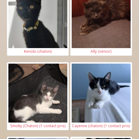
appartement ?*
2*
Surface en m
:
Kenobi (chaton)
Ally (sénior)
Étage* :
Disposez-vous* :
D'un balcon
D'une terrasse
D'un jardin
Smoky (Chaton) (1 contact pris)
Cayenne (chaton) (1 contact pris)
Aucun