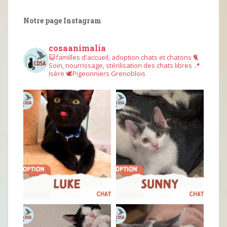
Notre page Instagram
cosaanimalia
😺familles d'accueil, adoption chats et chatons
🐈
Soin, nourrissage, stérilisation des chats libres
📍
Isère
🕊︎Pigeonniers Grenoblois