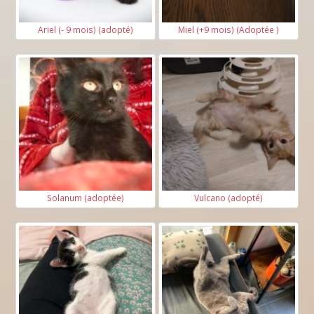
Ariel (- 9 mois) (adopté)
Miel (+9 mois) (Adoptée )
Solanum (adoptée)
Vulcano (adopté)