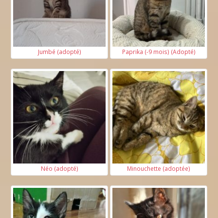
Jumbé (adopté)
Paprika (-9 mois) (Adopté)
Néo (adopté)
Minouchette (adoptée)