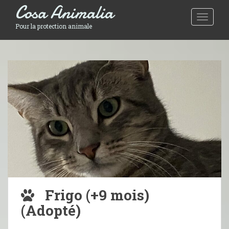
Cosa Animalia
Toggle 
Pour la protection animale
Frigo (+9 mois)
(Adopté)