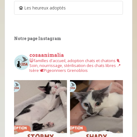
Les heureux adoptés
Notre page Instagram
cosaanimalia
😺familles d'accueil, adoption chats et chatons
🐈
Soin, nourrissage, stérilisation des chats libres
📍
Isère
🕊︎Pigeonniers Grenoblois