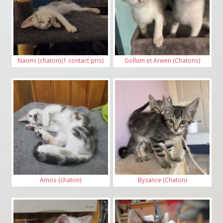
Votre adresse e-mail* :
Votre adresse postale* :
Naomi (chaton)(1 contact pris)
Gollum et Arwen (Chatons)
Ville* :
Code postal* :
Amos (chaton)
Byzance (Chaton)
Vivez-vous dans une maison ou un
appartement ?*