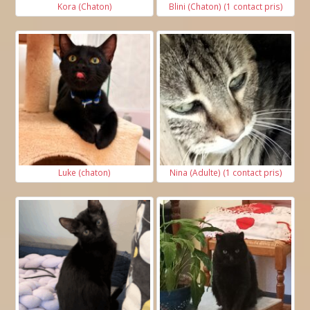
Kora (Chaton)
Blini (Chaton) (1 contact pris)
Avec des enfants
Si vous vivez avec des enfants, combien sont-
ils et quel âge ont-ils ?
Luke (chaton)
Nina (Adulte) (1 contact pris)
Avez-vous déjà eu un chat ?*
Avez-vous des animaux actuellement ? Si oui,
lesquels ?