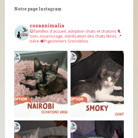
Notre page Instagram
cosaanimalia
😺familles d'accueil, adoption chats et chatons
🐈
Soin, nourrissage, stérilisation des chats libres
📍
Isère
🕊︎Pigeonniers Grenoblois