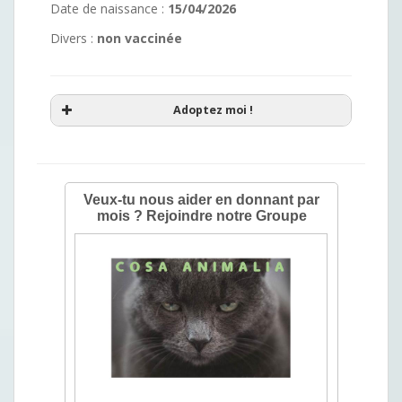
Date de naissance :
15/04/2026
Divers :
non vaccinée
Adoptez moi !
Demande de renseignements
Nous répondons à toutes les demandes
d'adoptions par e-mail. Merci de vérifier
dans vos spams si vous ne recevez pas
de réponses ou contactez-nous par
téléphone au 06.88.44.71.17.
Vous souhaitez avoir des renseignements à
propos de ce chat ou lui rendre visite ? Nous
allons vous donner les coordonnées de la