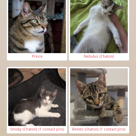
Si vous disposez d'un jardin, d'une terrasse ou
d'un balcon merci d'en renseigner la surface et
si il dispose d'une clôture sécurisée
Jardin clôturé ?
Prince
Nebulus (Chaton)
2
Surface en m
:
Balcon sécurisé ?
2
Surface en m
:
Smoky (Chaton) (1 contact pris)
Benito (chaton) (1 contact pris)