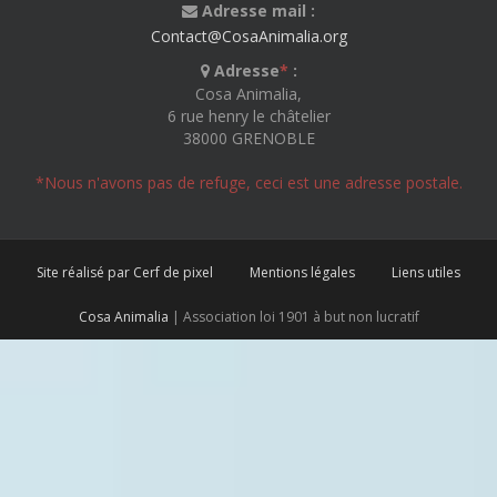
Adresse mail :
Contact@CosaAnimalia.org
Adresse
*
:
Cosa Animalia,
6 rue henry le châtelier
38000 GRENOBLE
*Nous n'avons pas de refuge, ceci est une adresse postale.
Site réalisé par Cerf de pixel
Mentions légales
Liens utiles
Cosa Animalia
| Association loi 1901 à but non lucratif