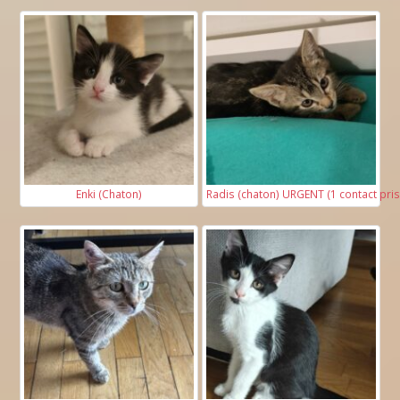
Terrasse clôturée ?
2
Surface en m
:
Quel âge avez-vous* ?
Enki (Chaton)
Radis (chaton) URGENT (1 contact pris
Vous vivez :
Seul(e)
En colocation
Avec vos parents
Avec un conjoint