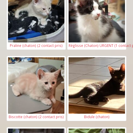
2*
Surface en m
:
Praline (chaton) (2 contact pris)
Réglisse (Chaton) URGENT (1 contact p
Étage* :
Disposez-vous* :
D'un balcon
D'une terrasse
D'un jardin
Biscotte (chaton) (2 contact pris)
Bidule (chaton)
Aucun