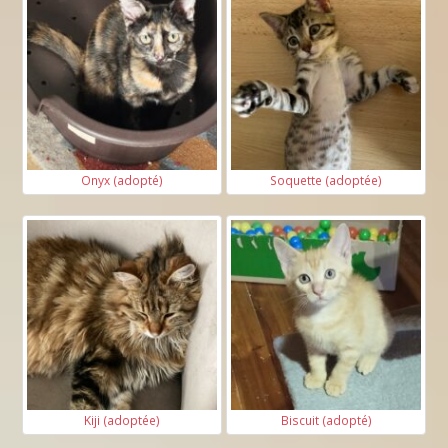
Onyx (adopté)
Soquette (adoptée)
Kiji (adoptée)
Biscuit (adopté)