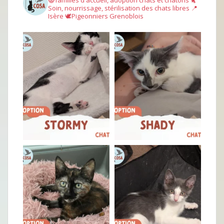
Soin, nourrissage, stérilisation des chats libres
📍
Isère
🕊︎Pigeonniers Grenoblois