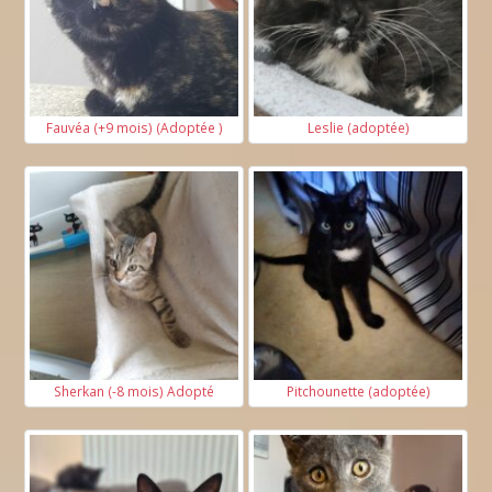
Fauvéa (+9 mois) (Adoptée )
Leslie (adoptée)
Sherkan (-8 mois) Adopté
Pitchounette (adoptée)