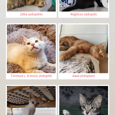
Zélia (adoptée)
Réglisse (adopté)
Tormunt (- 8 mois) (Adopté)
Awaï (Adoptee)