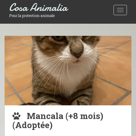
Cosa Animalia
Toggle 
Pour la protection animale
Mancala (+8 mois)
(Adoptée)