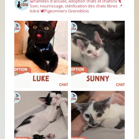
😺familles d'accueil, adoption chats et chatons
🐈
Soin, nourrissage, stérilisation des chats libres
📍
Isère
🕊︎Pigeonniers Grenoblois