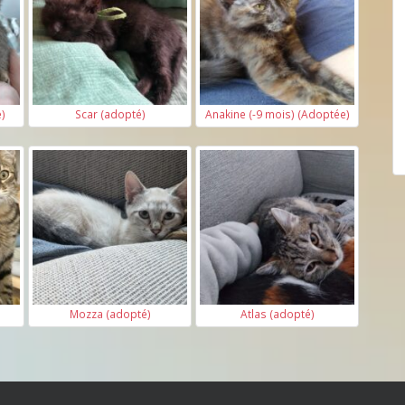
é)
Scar (adopté)
Anakine (-9 mois) (Adoptée)
Mozza (adopté)
Atlas (adopté)