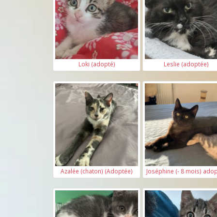
Loki (adopté)
Leslie (adoptée)
Azalée (chaton) (Adoptée)
Joséphine (- 8 mois) ado