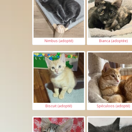
Nimbus (adopté)
Bianca (adoptée)
Biscuit (adopté)
Spéculoos (adopté)