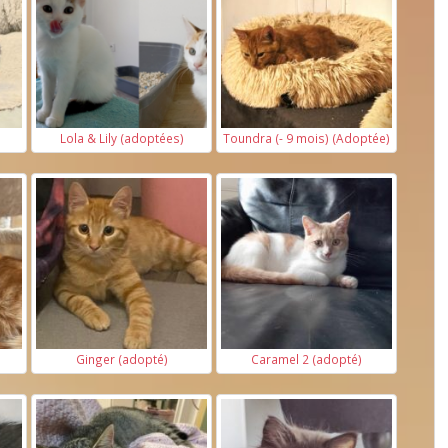
Lola & Lily (adoptées)
Toundra (- 9 mois) (Adoptée)
Ginger (adopté)
Caramel 2 (adopté)