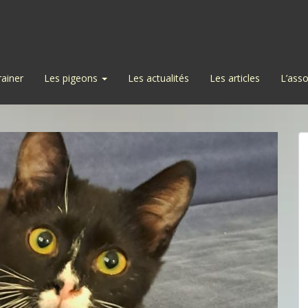
rainer
Les pigeons
Les actualités
Les articles
L’asso