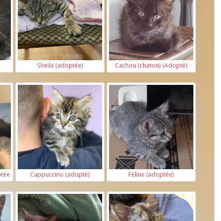
Sheila (adoptée)
Cachou (chaton) (Adopté)
ptée
Cappuccino (adopté)
Féline (adoptée)