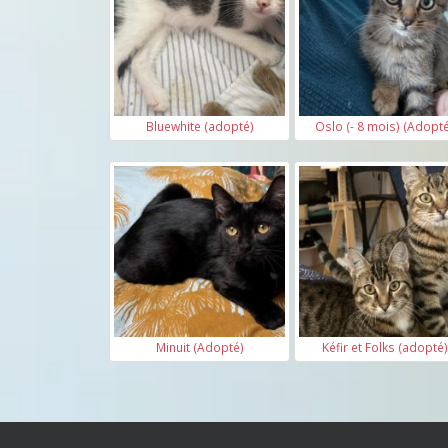
Bluewhite (adopté)
Oslo (- 8 mois) (Adopt
Minuit (Adopté)
Kéfir et Folks (adopté)