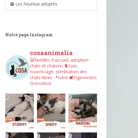
Les heureux adoptés
Notre page Instagram
cosaanimalia
😺familles d'accueil, adoption
chats et chatons
🐈Soin,
nourrissage, stérilisation des
chats libres
📍Isère
🕊︎Pigeonniers
Grenoblois