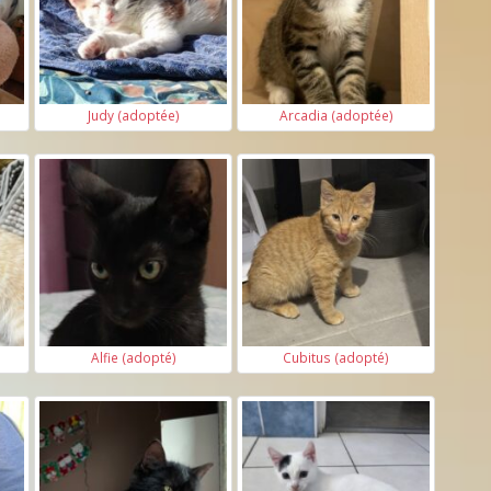
Judy (adoptée)
Arcadia (adoptée)
Alfie (adopté)
Cubitus (adopté)