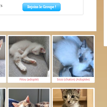
Filou (adopté)
Sissi (chaton) (Adoptée)