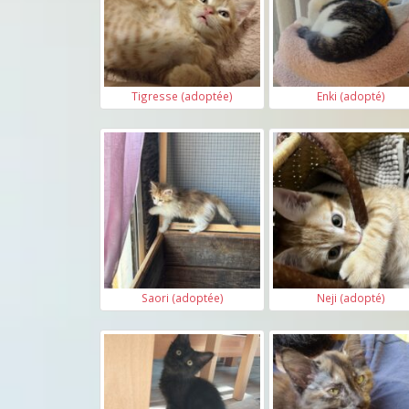
Tigresse (adoptée)
Enki (adopté)
Saori (adoptée)
Neji (adopté)