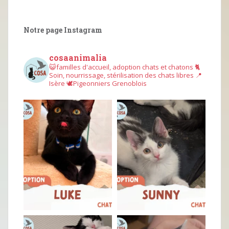
Notre page Instagram
cosaanimalia
😺familles d'accueil, adoption chats et chatons
🐈
Soin, nourrissage, stérilisation des chats libres
📍
Isère
🕊︎Pigeonniers Grenoblois