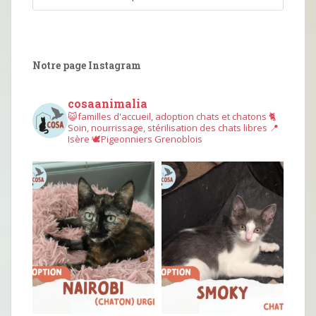
Notre page Instagram
cosaanimalia
😺familles d'accueil, adoption chats et chatons
🐈
Soin, nourrissage, stérilisation des chats libres
📍
Isère
🕊︎Pigeonniers Grenoblois