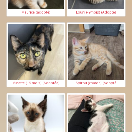
Maurice (adopté)
Louni (-9mois) (Adopté)
Minette (+9 mois) (Adoptée)
Spirou (chaton) (Adopté