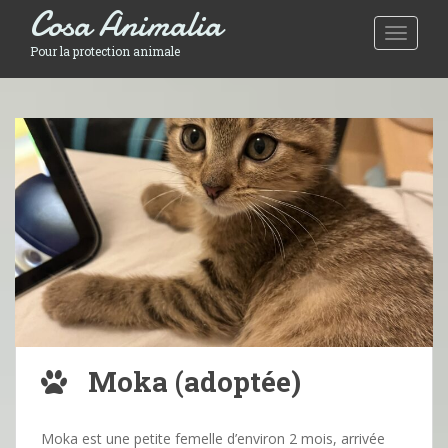
Cosa Animalia
Toggle 
Pour la protection animale
Moka (adoptée)
Moka est une petite femelle d’environ 2 mois, arrivée