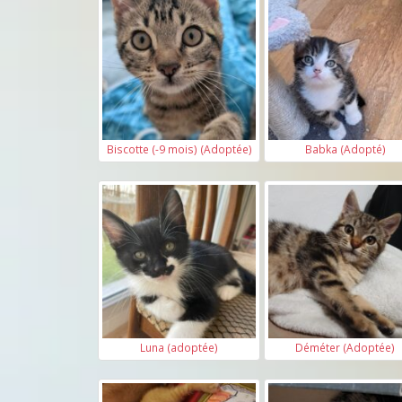
Biscotte (-9 mois) (Adoptée)
Babka (Adopté)
Luna (adoptée)
Déméter (Adoptée)