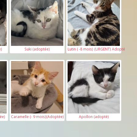
e)
Suki (adoptée)
Lutin ( -8 mois) (URGENT) Adopté
ée)
Caramelle (- 9 mois)(Adoptée)
Apollon (adopté)