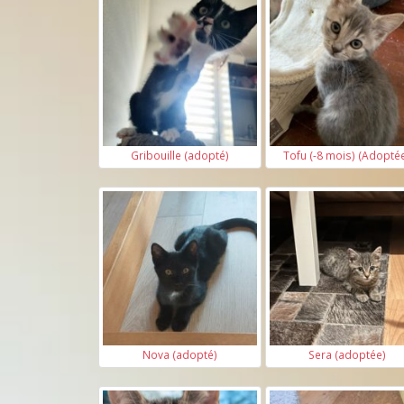
Gribouille (adopté)
Tofu (-8 mois) (Adopté
Nova (adopté)
Sera (adoptée)