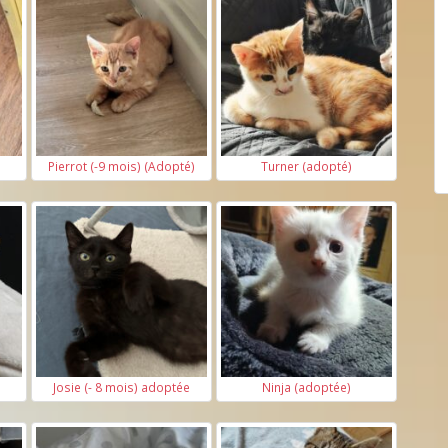
Pierrot (-9 mois) (Adopté)
Turner (adopté)
Josie (- 8 mois) adoptée
Ninja (adoptée)