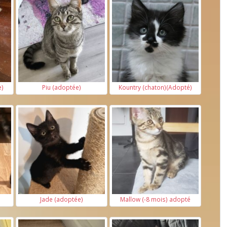
e)
Piu (adoptée)
Kountry (chaton)(Adopté)
Jade (adoptée)
Mallow (-8 mois) adopté