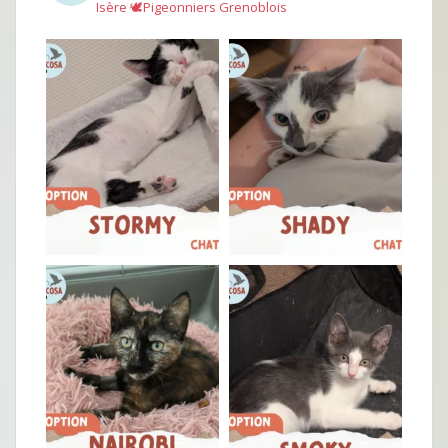
Isère
🕊︎Pigeonniers Grenoblois