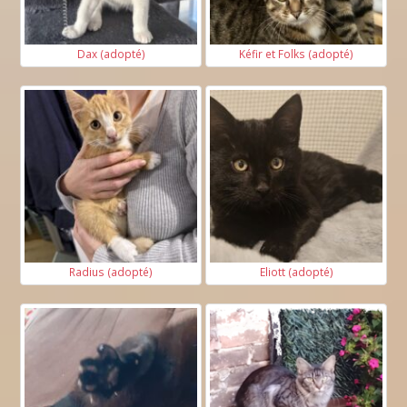
Dax (adopté)
Kéfir et Folks (adopté)
Radius (adopté)
Eliott (adopté)