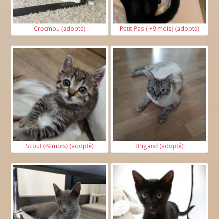
Crocmou (adopté)
Petit-Pas ( +9 mois) (adopté)
Scout (-9 mois) (adopté)
Brigand (adopté)