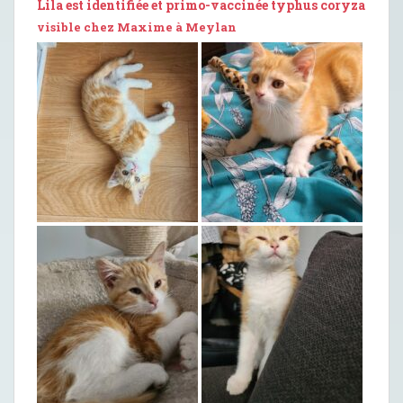
Lila est identifiée et primo-vaccinée typhus coryza
visible chez Maxime à Meylan