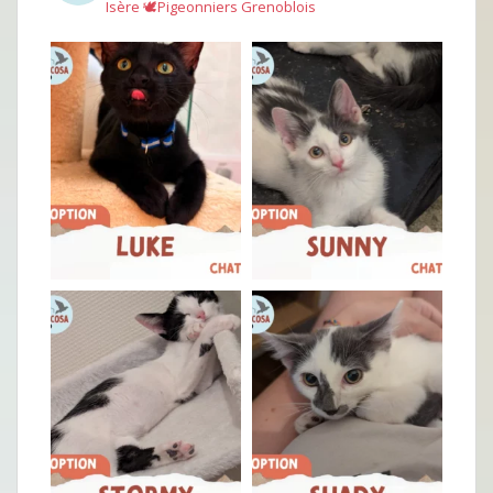
Isère
🕊︎Pigeonniers Grenoblois