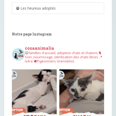
Les heureux adoptés
Notre page Instagram
cosaanimalia
😺familles d'accueil, adoption chats et chatons
🐈
Soin, nourrissage, stérilisation des chats libres
📍
Isère
🕊︎Pigeonniers Grenoblois