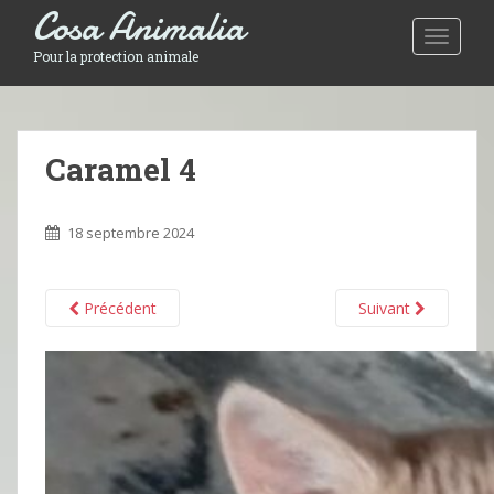
Cosa Animalia
Toggle 
Pour la protection animale
Caramel 4
18 septembre 2024
Précédent
Suivant