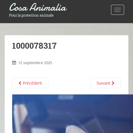
Cosa Animalia
Toggle 
Pour la protection animale
1000078317
12 septembre 2025
Précédent
Suivant