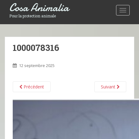
Cosa Animalia
Toggle 
Pour la protection animale
1000078316
12 septembre 2025
Précédent
Suivant