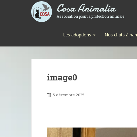
Cosa Animalia
Association pour la protection animale
Les adoptions
Nos chats à par
image0
5 décembre 2025