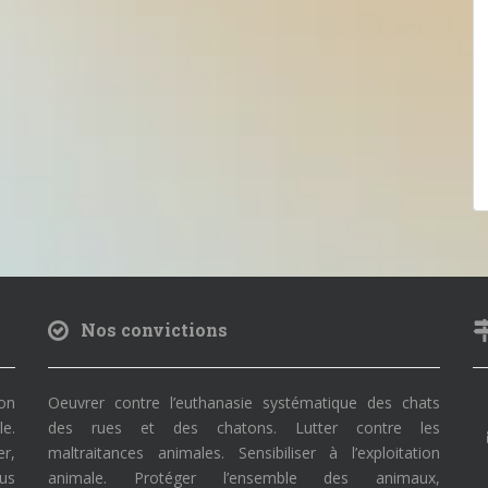
Nos convictions
on
Oeuvrer contre l’euthanasie systématique des chats
le.
des rues et des chatons. Lutter contre les
r,
maltraitances animales. Sensibiliser à l’exploitation
ous
animale. Protéger l’ensemble des animaux,