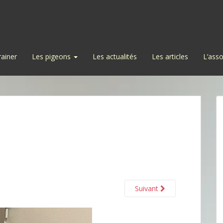
rainer
Les pigeons
Les actualités
Les articles
L’asso
Suivant