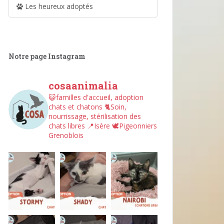
Les heureux adoptés
Notre page Instagram
cosaanimalia
😺familles d'accueil, adoption
chats et chatons
🐈Soin,
nourrissage, stérilisation des
chats libres
📍Isère
🕊︎Pigeonniers
Grenoblois