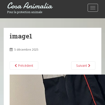
Cosa Animalia
Toggle 
Pour la protection animale
image1
5 décembre 2025
Précédent
Suivant