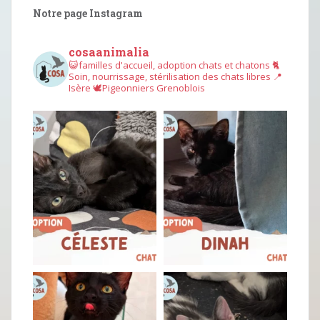
Notre page Instagram
cosaanimalia
😺familles d'accueil, adoption chats et chatons
🐈
Soin, nourrissage, stérilisation des chats libres
📍
Isère
🕊︎Pigeonniers Grenoblois