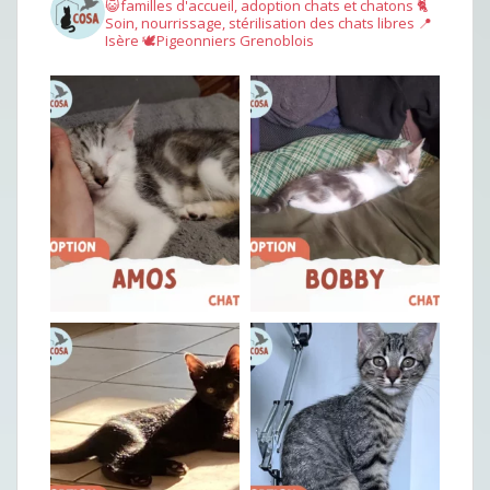
😺familles d'accueil, adoption chats et chatons
🐈
Soin, nourrissage, stérilisation des chats libres
📍
Isère
🕊︎Pigeonniers Grenoblois