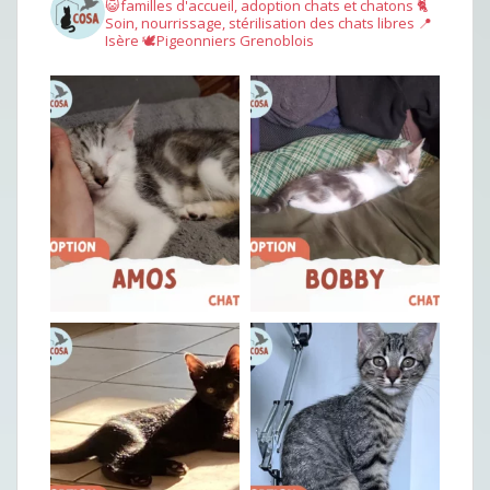
😺familles d'accueil, adoption chats et chatons
🐈
Soin, nourrissage, stérilisation des chats libres
📍
Isère
🕊︎Pigeonniers Grenoblois