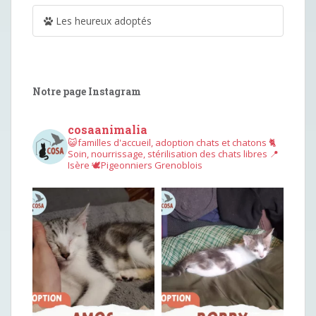
Les heureux adoptés
Notre page Instagram
cosaanimalia
😺familles d'accueil, adoption chats et chatons
🐈
Soin, nourrissage, stérilisation des chats libres
📍
Isère
🕊︎Pigeonniers Grenoblois