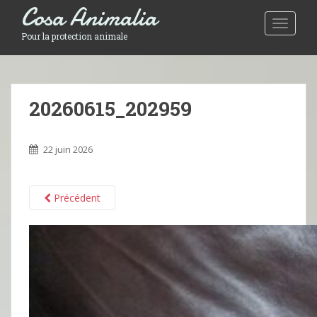
Cosa Animalia
Toggle 
Pour la protection animale
20260615_202959
22 juin 2026
Précédent