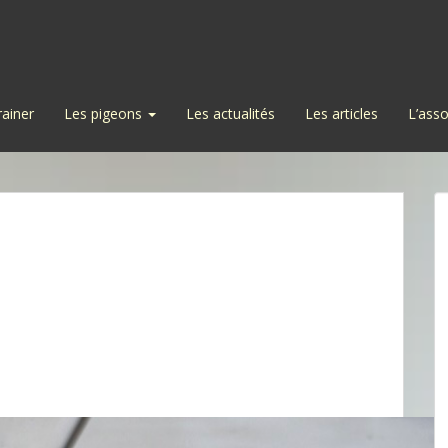
rainer
Les pigeons
Les actualités
Les articles
L’asso