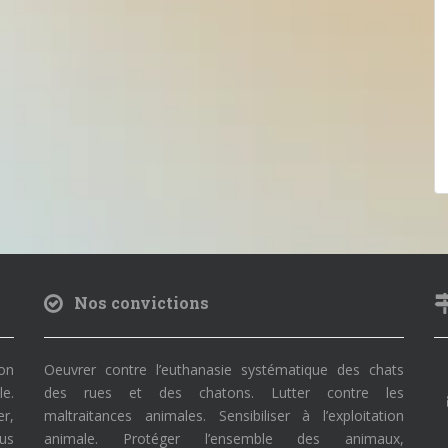
Nos convictions
on
Oeuvrer contre l’euthanasie systématique des chats
le.
des rues et des chatons. Lutter contre les
r,
maltraitances animales. Sensibiliser à l’exploitation
ous
animale. Protéger l’ensemble des animaux,