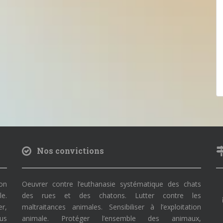
Nos convictions
on
Oeuvrer contre l’euthanasie systématique des chats
le.
des rues et des chatons. Lutter contre les
r,
maltraitances animales. Sensibiliser à l’exploitation
ous
animale. Protéger l’ensemble des animaux,