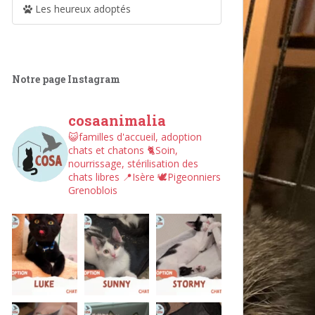
Les heureux adoptés
Notre page Instagram
cosaanimalia
😺familles d'accueil, adoption
chats et chatons
🐈Soin,
nourrissage, stérilisation des
chats libres
📍Isère
🕊︎Pigeonniers
Grenoblois