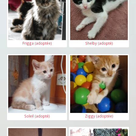
Frigga (adoptée)
Shelby (adopté)
Soleil (adopté)
Ziggy (adoptée)