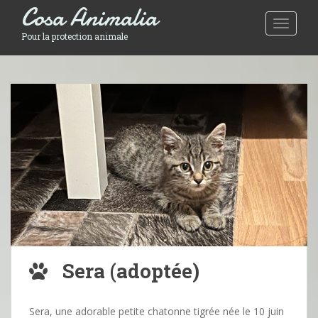
Cosa Animalia
Toggle 
Pour la protection animale
Sera (adoptée)
Sera, une adorable petite chatonne tigrée née le 10 juin