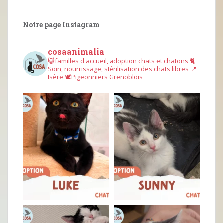
Notre page Instagram
cosaanimalia
😺familles d'accueil, adoption chats et chatons
🐈
Soin, nourrissage, stérilisation des chats libres
📍
Isère
🕊︎Pigeonniers Grenoblois